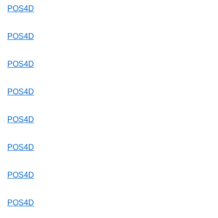
POS4D
POS4D
POS4D
POS4D
POS4D
POS4D
POS4D
POS4D