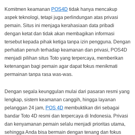
Komitmen keamanan
POS4D
tidak hanya mencakup
aspek teknologi, tetapi juga perlindungan atas privasi
pemain. Situs ini menjaga kerahasiaan data pribadi
dengan ketat dan tidak akan membagikan informasi
tersebut kepada pihak ketiga tanpa izin pengguna. Dengan
perhatian penuh terhadap keamanan dan privasi, POS4D
menjadi pilihan situs Toto yang terpercaya, memberikan
ketenangan bagi pemain agar dapat fokus menikmati
permainan tanpa rasa was-was.
Dengan segala keunggulan mulai dari pasaran resmi yang
lengkap, sistem keamanan canggih, hingga layanan
pelanggan 24 jam,
POS 4D
membuktikan diri sebagai
bandar Toto 4D resmi dan terpercaya di Indonesia. Privasi
dan kenyamanan pemain selalu menjadi prioritas utama,
sehingga Anda bisa bermain dengan tenang dan fokus