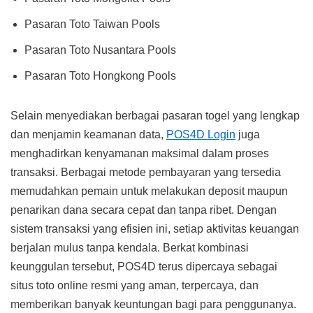
Pasaran Toto Taiwan Pools
Pasaran Toto Nusantara Pools
Pasaran Toto Hongkong Pools
Selain menyediakan berbagai pasaran togel yang lengkap
dan menjamin keamanan data,
POS4D Login
juga
menghadirkan kenyamanan maksimal dalam proses
transaksi. Berbagai metode pembayaran yang tersedia
memudahkan pemain untuk melakukan deposit maupun
penarikan dana secara cepat dan tanpa ribet. Dengan
sistem transaksi yang efisien ini, setiap aktivitas keuangan
berjalan mulus tanpa kendala. Berkat kombinasi
keunggulan tersebut, POS4D terus dipercaya sebagai
situs toto online resmi yang aman, terpercaya, dan
memberikan banyak keuntungan bagi para penggunanya.