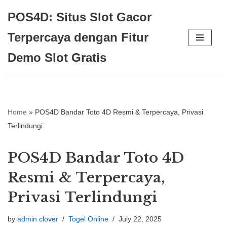
POS4D: Situs Slot Gacor
Skip
Terpercaya dengan Fitur
to
Demo Slot Gratis
content
Home
»
POS4D Bandar Toto 4D Resmi & Terpercaya, Privasi
Terlindungi
POS4D Bandar Toto 4D
Resmi & Terpercaya,
Privasi Terlindungi
by
admin clover
Togel Online
July 22, 2025