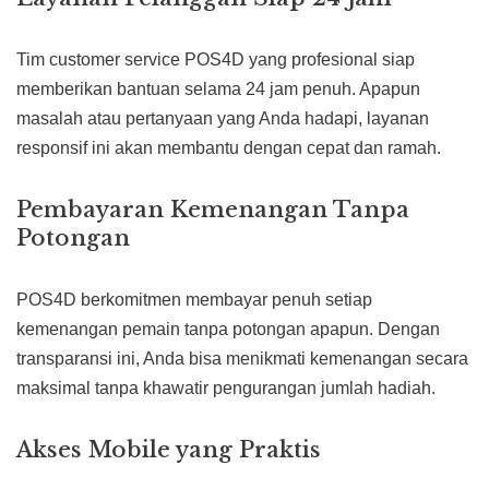
Tim customer service POS4D yang profesional siap
memberikan bantuan selama 24 jam penuh. Apapun
masalah atau pertanyaan yang Anda hadapi, layanan
responsif ini akan membantu dengan cepat dan ramah.
Pembayaran Kemenangan Tanpa
Potongan
POS4D berkomitmen membayar penuh setiap
kemenangan pemain tanpa potongan apapun. Dengan
transparansi ini, Anda bisa menikmati kemenangan secara
maksimal tanpa khawatir pengurangan jumlah hadiah.
Akses Mobile yang Praktis