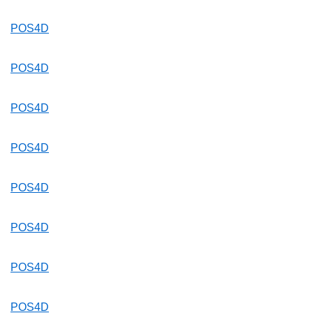
POS4D
POS4D
POS4D
POS4D
POS4D
POS4D
POS4D
POS4D