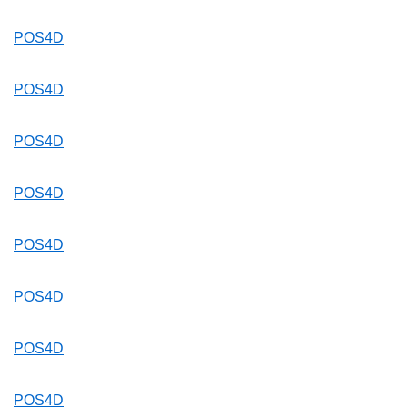
POS4D
POS4D
POS4D
POS4D
POS4D
POS4D
POS4D
POS4D