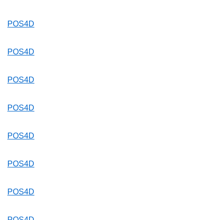
POS4D
POS4D
POS4D
POS4D
POS4D
POS4D
POS4D
POS4D