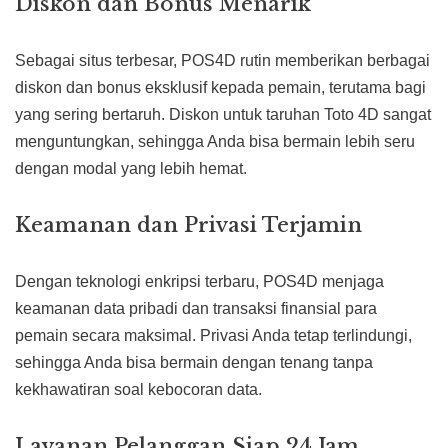
Diskon dan Bonus Menarik
Sebagai situs terbesar, POS4D rutin memberikan berbagai
diskon dan bonus eksklusif kepada pemain, terutama bagi
yang sering bertaruh. Diskon untuk taruhan Toto 4D sangat
menguntungkan, sehingga Anda bisa bermain lebih seru
dengan modal yang lebih hemat.
Keamanan dan Privasi Terjamin
Dengan teknologi enkripsi terbaru, POS4D menjaga
keamanan data pribadi dan transaksi finansial para
pemain secara maksimal. Privasi Anda tetap terlindungi,
sehingga Anda bisa bermain dengan tenang tanpa
kekhawatiran soal kebocoran data.
Layanan Pelanggan Siap 24 Jam