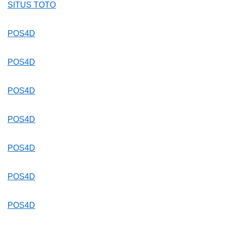
SITUS TOTO
POS4D
POS4D
POS4D
POS4D
POS4D
POS4D
POS4D