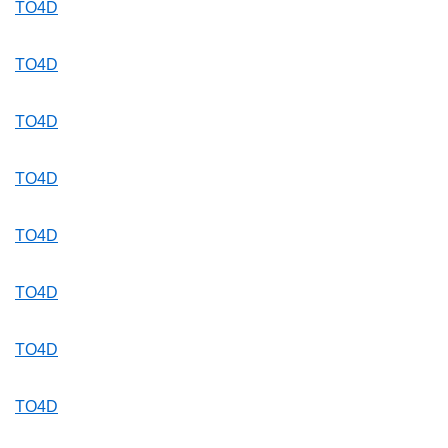
TO4D
TO4D
TO4D
TO4D
TO4D
TO4D
TO4D
TO4D